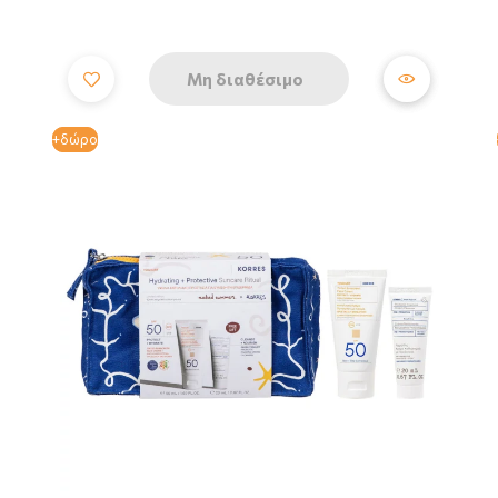
Μη διαθέσιμο
+δώρο
+δώρο