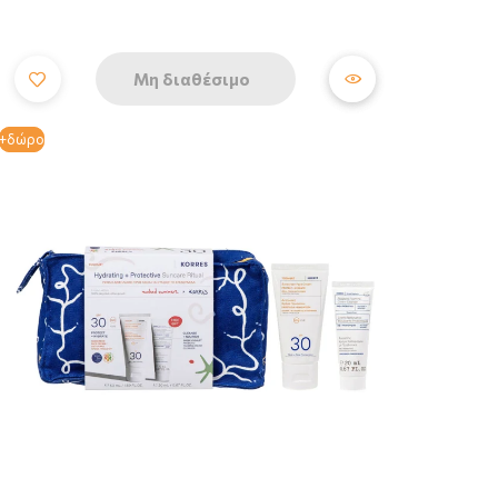
Μη διαθέσιμο
+δώρο
+δώρο