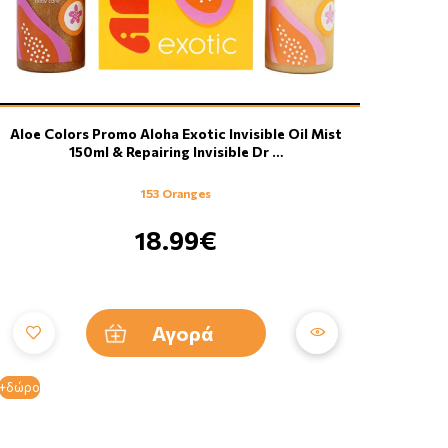
Aloe Colors Promo Aloha Exotic Invisible Oil Mist
150ml & Repairing Invisible Dr …
153 Oranges
18.99€
Αγορά
+δώρο
+δώρο