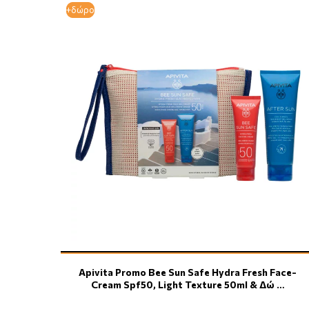
+δώρο
+δώρο
Apivita Promo Bee Sun Safe Hydra Fresh Face-
Cream Spf50, Light Texture 50ml & Δώ …