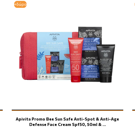
+δώρο
+δώρο
Apivita Promo Bee Sun Safe Anti-Spot & Anti-Age
Defense Face Cream Spf50, 50ml & …