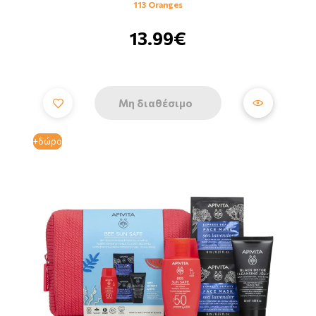
113 Oranges
13.99€
Μη διαθέσιμο
+δώρο
+δώρο