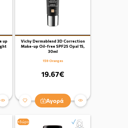
e up
Vichy Dermablend 3D Correction
ight
Make-up Oil-free SPF25 Opal 15,
30ml
159 Oranges
19.67€
Αγορά
+δώρο
+δώρο