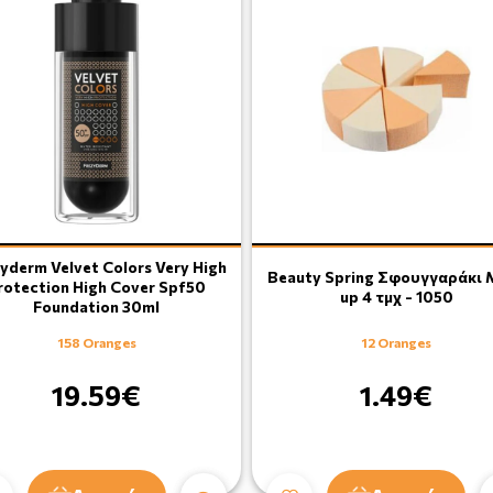
yderm Velvet Colors Very High
Beauty Spring Σφουγγαράκι 
rotection High Cover Spf50
up 4 τμχ - 1050
Foundation 30ml
158 Oranges
12 Oranges
19.59€
1.49€