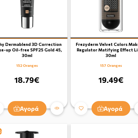
hy Dermablend 3D Correction
Frezyderm Velvet Colors Mak
e-up Oil-free SPF25 Gold 45,
Regulator Matifying Effect L
30ml
30ml
152 Oranges
157 Oranges
18.79€
19.49€
Αγορά
Αγορά
ο