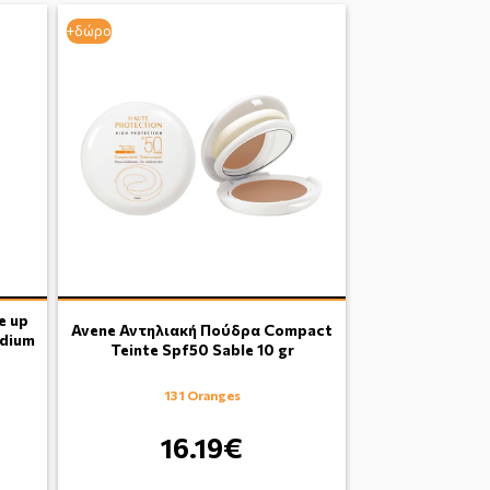
+δώρο
e up
Avene Αντηλιακή Πούδρα Compact
edium
Teinte Spf50 Sable 10 gr
131 Oranges
16.19€