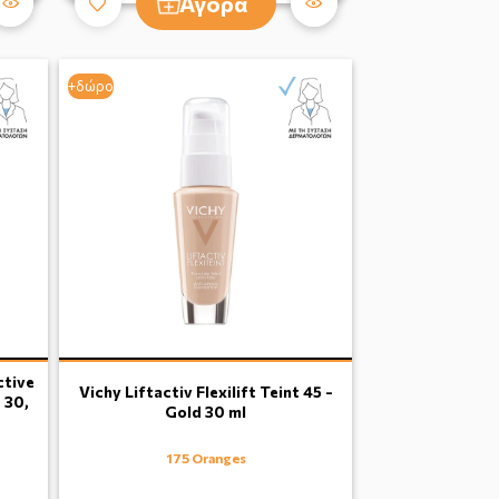
Αγορά
+δώρο
ctive
Vichy Liftactiv Flexilift Teint 45 -
 30,
Gold 30 ml
175 Oranges