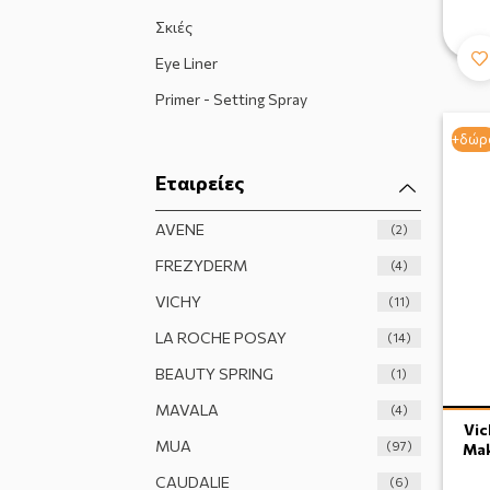
Σκιές
Eye Liner
Primer - Setting Spray
+δώρ
Εταιρείες
AVENE
(2)
FREZYDERM
(4)
VICHY
(11)
LA ROCHE POSAY
(14)
BEAUTY SPRING
(1)
MAVALA
(4)
Vic
MUA
(97)
Mak
CAUDALIE
(6)