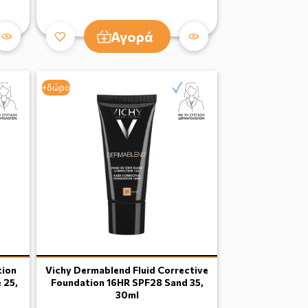
Αγορά
+δώρο
tion
Vichy Dermablend Fluid Corrective
 25,
Foundation 16HR SPF28 Sand 35,
30ml