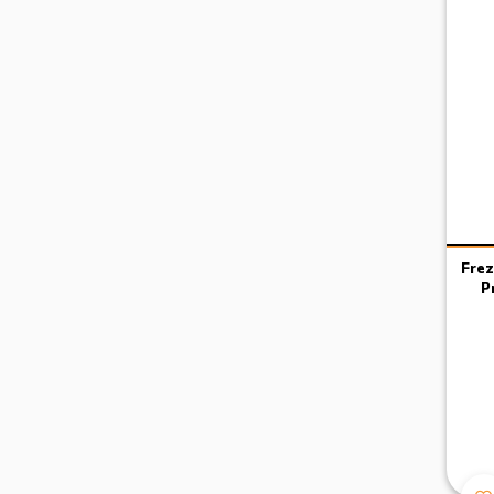
Frez
P