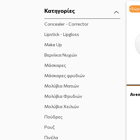
+δώρ
Κατηγορίες
Concealer - Correctοr
Lipstick - Lipgloss
Make Up
Βερνίκια Νυχιών
Μάσκαρες
Μάσκαρες φρυδιών
Μολύβια Ματιών
Ave
Μολύβια Φρυδιών
Μολύβια Χειλιών
Πούδρες
Ρουζ
Πινέλα