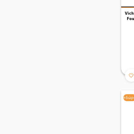
Vich
Fou
+δώρ