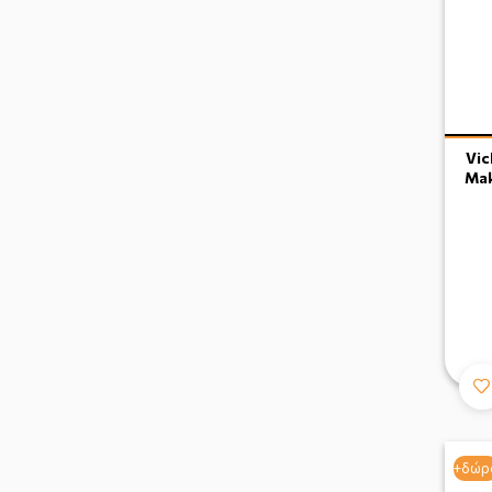
Vic
Mak
+δώρ