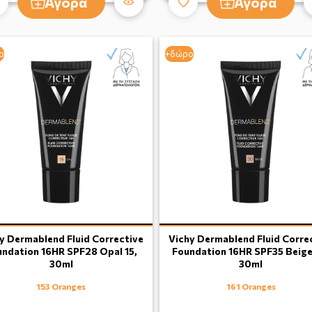
Αγορά
Αγορά
ο
+δώρο
y Dermablend Fluid Corrective
Vichy Dermablend Fluid Corre
undation 16HR SPF28 Opal 15,
Foundation 16HR SPF35 Beige
30ml
30ml
153 Oranges
161 Oranges