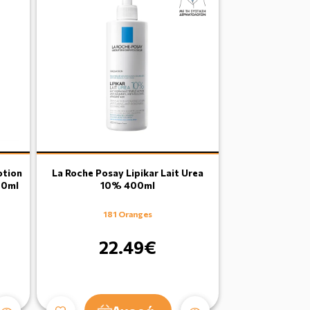
otion
La Roche Posay Lipikar Lait Urea
00ml
10% 400ml
181 Oranges
22.49€