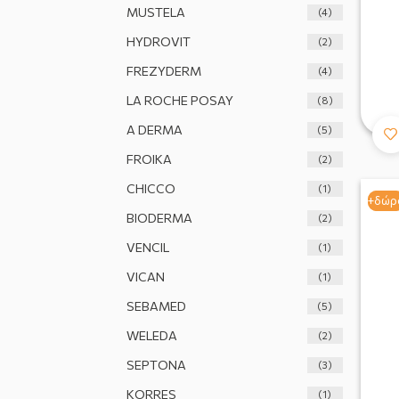
MUSTELA
(4)
HYDROVIT
(2)
FREZYDERM
(4)
LA ROCHE POSAY
(8)
A DERMA
(5)
FROIKA
(2)
CHICCO
(1)
+δώρ
+δώρ
BIODERMA
(2)
VENCIL
(1)
VICAN
(1)
SEBAMED
(5)
WELEDA
(2)
SEPTONA
(3)
KORRES
(1)