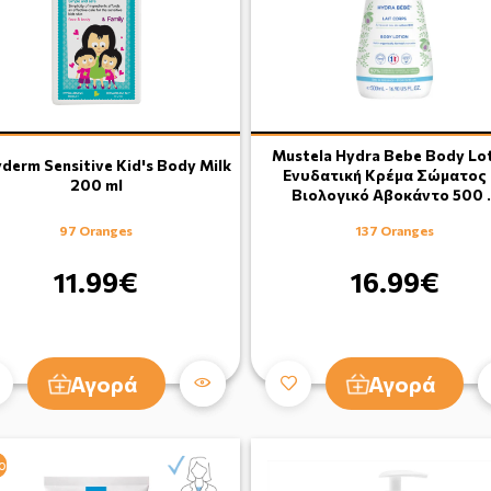
Mustela Hydra Bebe Body Lo
derm Sensitive Kid's Body Milk
Ενυδατική Κρέμα Σώματος 
200 ml
Βιολογικό Αβοκάντο 500 
97 Oranges
137 Oranges
11.99€
16.99€
Αγορά
Αγορά
ο
ο