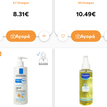
67 Oranges
85 Oranges
8.31€
10.49€
Αγορά
Αγορά
ο
ο