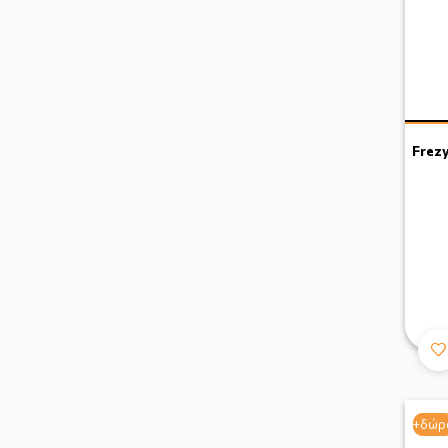
Frezy
+δώρ
+δώρ