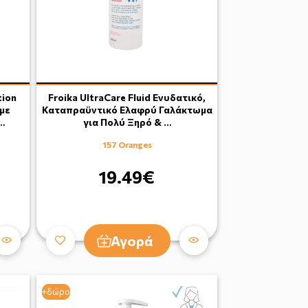
tion
Froika UltraCare Fluid Ενυδατικό,
με
Καταπραϋντικό Ελαφρύ Γαλάκτωμα
…
για Πολύ Ξηρό & …
157 Oranges
19.49€
Αγορά
+δώρο
+δώρο