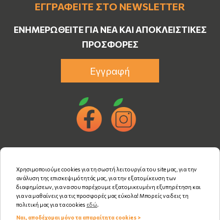
ΕΓΓΡΑΦΕΊΤΕ ΣΤΟ NEWSLETTER
ΕΝΗΜΕΡΩΘΕΊΤΕ ΓΙΑ ΝΈΑ ΚΑΙ ΑΠΟΚΛΕΙΣΤΙΚΈΣ
ΠΡΟΣΦΟΡΈΣ
Εγγραφή
Χρησιμοποιούμε cookies για τη σωστή λειτουργία του site μας, για την
ανάλυση της επισκεψιμότητάς μας, για την εξατομίκευση των
διαφημίσεων, για να σου παρέχουμε εξατομικευμένη εξυπηρέτηση και
για να μαθαίνεις για τις προσφορές μας εύκολα! Μπορείς να δεις τη
πολιτική μας για τα cookies
εδώ
.
Ναι, αποδέχομαι μόνο τα απαραίτητα cookies >