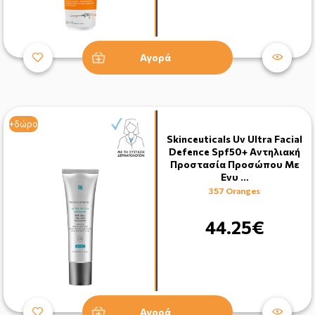
Αγορά
+δώρο
Skinceuticals Uv Ultra Facial
Defence Spf50+ Aντηλιακή
Προστασία Προσώπου Με
Ενυ …
357 Oranges
44.25€
Αγορά