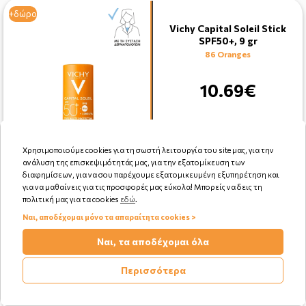
+δώρο
Vichy Capital Soleil Stick
SPF50+, 9 gr
86 Oranges
10.69€
Χρησιμοποιούμε cookies για τη σωστή λειτουργία του site μας, για την
ανάλυση της επισκεψιμότητάς μας, για την εξατομίκευση των
διαφημίσεων, για να σου παρέχουμε εξατομικευμένη εξυπηρέτηση και
για να μαθαίνεις για τις προσφορές μας εύκολα! Μπορείς να δεις τη
Αγορά
πολιτική μας για τα cookies
εδώ
.
Ναι, αποδέχομαι μόνο τα απαραίτητα cookies >
Ναι, τα αποδέχομαι όλα
+δώρο
Περισσότερα
La Roche Posay Anthelios
Invisible Spray SPF30 (Shaka)
200 ml