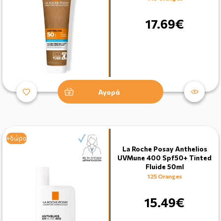
17.69€
Αγορά
+δώρο
La Roche Posay Anthelios
UVMune 400 Spf50+ Tinted
Fluide 50ml
125 Oranges
15.49€