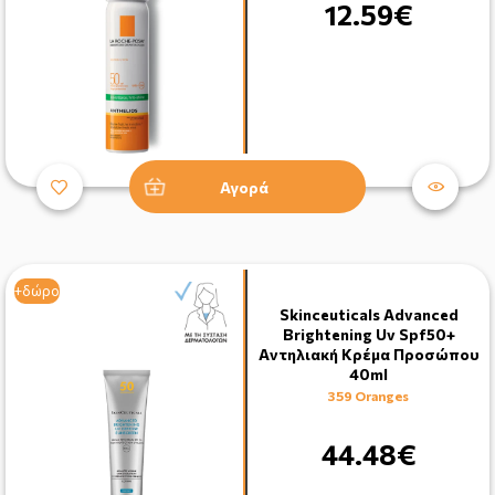
12.59€
Αγορά
+δώρο
Skinceuticals Advanced
Brightening Uv Spf50+
Aντηλιακή Κρέμα Προσώπου
40ml
359 Oranges
44.48€