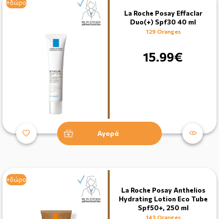
+δώρο
+δώρο
La Roche Posay Effaclar
Duo(+) Spf30 40 ml
129 Oranges
15.99€
Αγορά
+δώρο
La Roche Posay Anthelios
Hydrating Lotion Eco Tube
Spf50+, 250 ml
143 Oranges