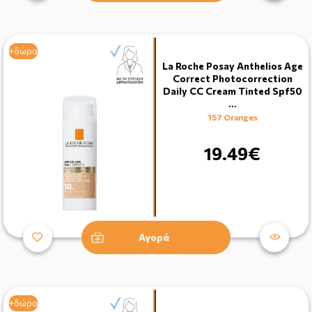
+δώρο
La Roche Posay Anthelios Age
Correct Photocorrection
Daily CC Cream Tinted Spf50
…
157 Oranges
19.49€
Αγορά
+δώρο