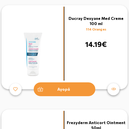
Ducray Dexyane Med Creme
100 ml
114 Oranges
14.19€
Αγορά
Frezyderm Anticort Ointment
50ml