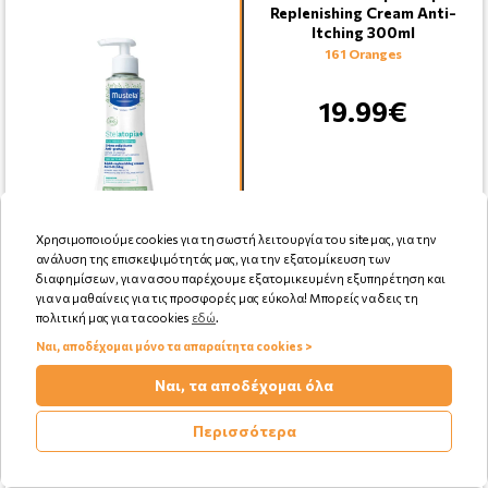
Replenishing Cream Anti-
Itching 300ml
161 Oranges
19.99€
Χρησιμοποιούμε cookies για τη σωστή λειτουργία του site μας, για την
ανάλυση της επισκεψιμότητάς μας, για την εξατομίκευση των
Αγορά
διαφημίσεων, για να σου παρέχουμε εξατομικευμένη εξυπηρέτηση και
για να μαθαίνεις για τις προσφορές μας εύκολα! Μπορείς να δεις τη
πολιτική μας για τα cookies
εδώ
.
Ναι, αποδέχομαι μόνο τα απαραίτητα cookies >
Ναι, τα αποδέχομαι όλα
Mustela Stelatopia+ Lipid-
Replenishing Cream Anti-
Itching 150ml
Περισσότερα
117 Oranges