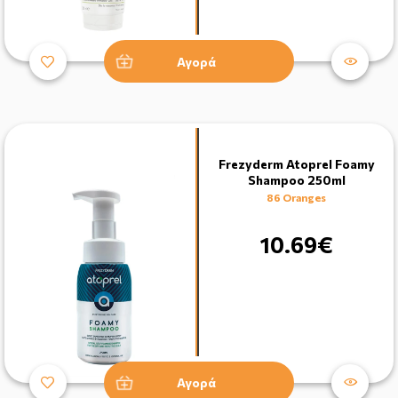
Αγορά
Frezyderm Atoprel Foamy
Shampoo 250ml
86 Oranges
10.69€
Αγορά