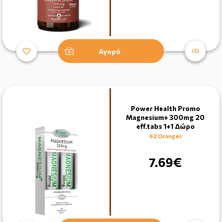
Αγορά
Power Health Promo
Magnesium+ 300mg 20
eff.tabs 1+1 Δώρο
62 Oranges
7.69€