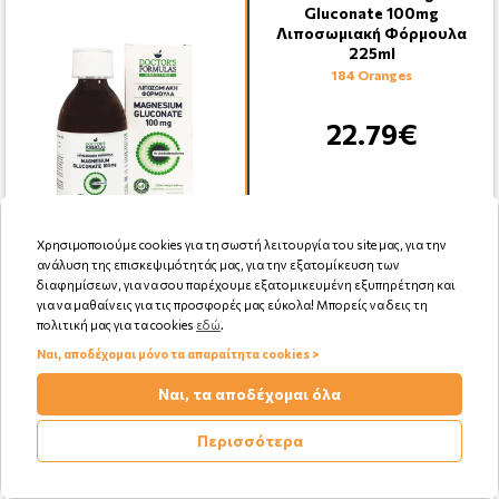
Gluconate 100mg
Λιποσωμιακή Φόρμουλα
225ml
184 Oranges
22.79€
Χρησιμοποιούμε cookies για τη σωστή λειτουργία του site μας, για την
ανάλυση της επισκεψιμότητάς μας, για την εξατομίκευση των
Αγορά
διαφημίσεων, για να σου παρέχουμε εξατομικευμένη εξυπηρέτηση και
για να μαθαίνεις για τις προσφορές μας εύκολα! Μπορείς να δεις τη
πολιτική μας για τα cookies
εδώ
.
Ναι, αποδέχομαι μόνο τα απαραίτητα cookies >
Ναι, τα αποδέχομαι όλα
Menarini Sustenium my Vita D
Keeps me Strong Συμπλήρωμα
Διατροφής με Βιταμίνη D …
Περισσότερα
55 Oranges