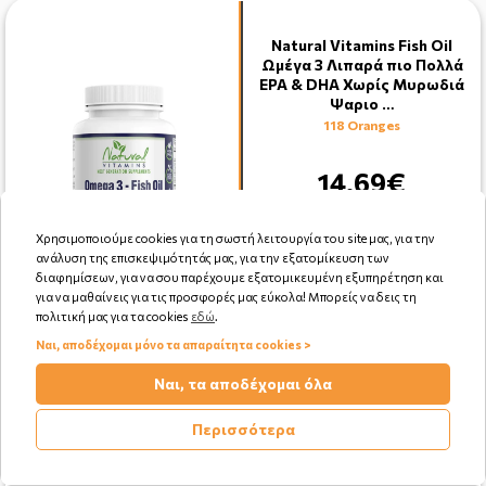
Natural Vitamins Fish Oil
Ωμέγα 3 Λιπαρά πιο Πολλά
EPA & DHA Χωρίς Μυρωδιά
Ψαριο …
118 Oranges
14.69€
Χρησιμοποιούμε cookies για τη σωστή λειτουργία του site μας, για την
ανάλυση της επισκεψιμότητάς μας, για την εξατομίκευση των
διαφημίσεων, για να σου παρέχουμε εξατομικευμένη εξυπηρέτηση και
για να μαθαίνεις για τις προσφορές μας εύκολα! Μπορείς να δεις τη
Αγορά
πολιτική μας για τα cookies
εδώ
.
Ναι, αποδέχομαι μόνο τα απαραίτητα cookies >
Ναι, τα αποδέχομαι όλα
Περισσότερα
Health Aid Fenugreek 300mg
60caps
145 Oranges