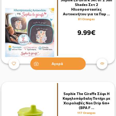
Shades Σετ 2
Ηλιοπροστασίες
Αυτοκινήτου για τα Παρ …
81 Oranges
9.99€
Αγορά
Sophie The Giraffe Σόφι Η
Καμηλοπάρδαλη Ποτήρι με
Χειρολαβές Non Drip 6m+
(BPA F …
117 Oranges