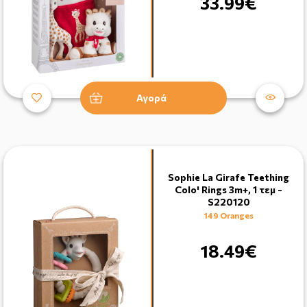
33.99€
Αγορά
Sophie La Girafe Teething
Colo' Rings 3m+, 1 τεμ -
S220120
149 Oranges
18.49€