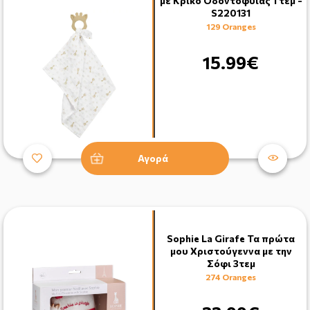
με Κρίκο Οδοντοφυίας 1 τεμ -
S220131
129 Oranges
15.99€
Αγορά
Sophie La Girafe Τα πρώτα
μου Χριστούγεννα με την
Σόφι 3τεμ
274 Oranges