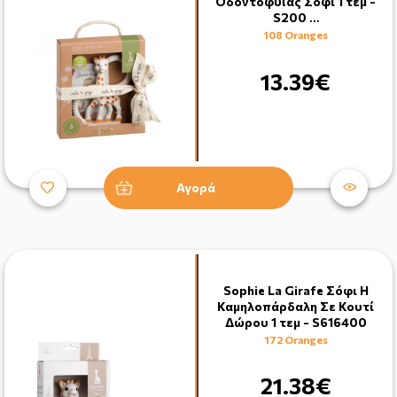
Οδοντοφυϊας Σόφι 1 τεμ -
S200 …
108 Oranges
13.39€
Αγορά
Sophie La Girafe Σόφι Η
Καμηλοπάρδαλη Σε Κουτί
Δώρου 1 τεμ - S616400
172 Oranges
21.38€