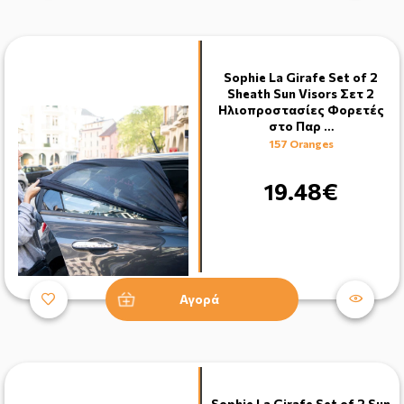
Sophie La Girafe Set of 2
Sheath Sun Visors Σετ 2
Ηλιοπροστασίες Φορετές
στο Παρ …
157 Oranges
19.48€
Αγορά
Sophie La Girafe Set of 2 Sun