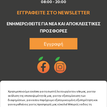
08:00 - 20:00
ΕΓΓΡΑΦΕΊΤΕ ΣΤΟ NEWSLETTER
ΕΝΗΜΕΡΩΘΕΊΤΕ ΓΙΑ ΝΈΑ ΚΑΙ ΑΠΟΚΛΕΙΣΤΙΚΈΣ
ΠΡΟΣΦΟΡΈΣ
Εγγραφή
Χρησιμοποιούμε cookies για τη σωστή λειτουργία του site μας, για την
ανάλυση της επισκεψιμότητάς μας, για την εξατομίκευση των
διαφημίσεων, για να σου παρέχουμε εξατομικευμένη εξυπηρέτηση και
για να μαθαίνεις για τις προσφορές μας εύκολα! Μπορείς να δεις τη