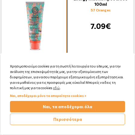
100ml
57 Oranges
7.09€
Αγορά
Χρησιμοποιούμε cookies για τη σωστή λειτουργία του site μας, για την
ανάλυση της επισκεψιμότητάς μας, για την εξατομίκευση των
διαφημίσεων, για να σου παρέχουμε εξατομικευμένη εξυπηρέτηση και
για να μαθαίνεις για τις προσφορές μας εύκολα! Μπορείς να δεις τη
πολιτική μας για τα cookies
εδώ
.
Ναι, αποδέχομαι μόνο τα απαραίτητα cookies >
Natura Siberica Copenhagen
Modelling Body Scrub 10 Icy
Ναι, τα αποδέχομαι όλα
Berries, Σμίλευση Σιλουέτ …
119 Oranges
Περισσότερα
14.79€