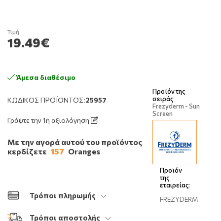
Τιμή
19.49€
Άμεσα διαθέσιμο
Προϊόν της
σειράς
ΚΩΔΙΚΌΣ ΠΡΟΪΌΝΤΟΣ:
25957
Frezyderm - Sun
Screen
Γράψτε την 1η αξιολόγηση
Με την αγορά αυτού του προϊόντος
κερδίζετε
157
Oranges
Προϊόν
της
εταιρείας:
Τρόποι πληρωμής
FREZYDERM
Τρόποι αποστολής