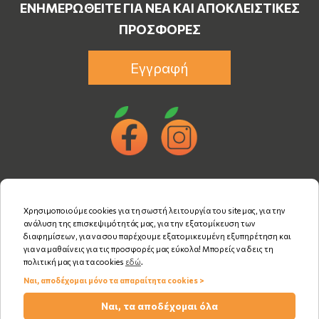
ΕΝΗΜΕΡΩΘΕΊΤΕ ΓΙΑ ΝΈΑ ΚΑΙ ΑΠΟΚΛΕΙΣΤΙΚΈΣ
ΠΡΟΣΦΟΡΈΣ
Εγγραφή
Χρησιμοποιούμε cookies για τη σωστή λειτουργία του site μας, για την
ανάλυση της επισκεψιμότητάς μας, για την εξατομίκευση των
διαφημίσεων, για να σου παρέχουμε εξατομικευμένη εξυπηρέτηση και
για να μαθαίνεις για τις προσφορές μας εύκολα! Μπορείς να δεις τη
πολιτική μας για τα cookies
εδώ
.
Ναι, αποδέχομαι μόνο τα απαραίτητα cookies >
Copyright © 2026
advisable.com
Ναι, τα αποδέχομαι όλα