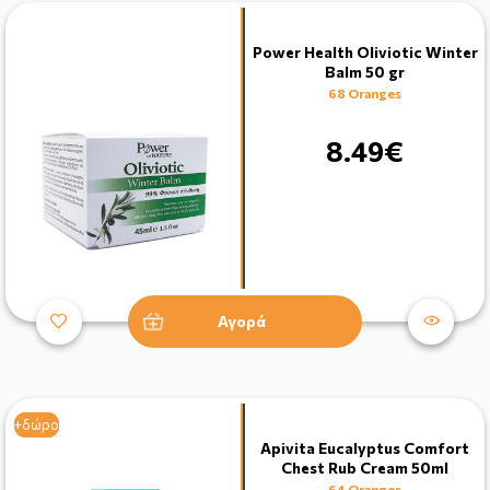
Power Health Oliviotic Winter
Balm 50 gr
68 Oranges
8.49€
Αγορά
+δώρο
+δώρο
Apivita Eucalyptus Comfort
Chest Rub Cream 50ml
64 Oranges