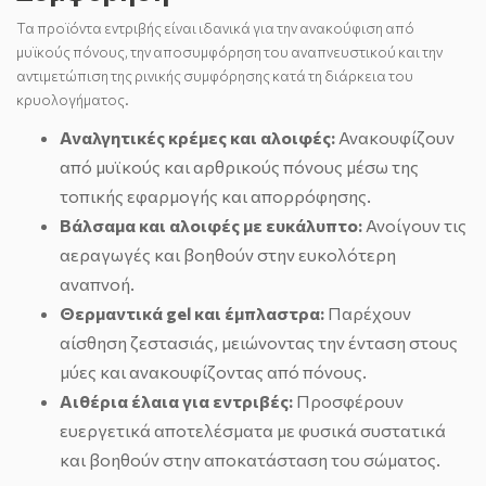
Τα προϊόντα εντριβής είναι ιδανικά για την ανακούφιση από
μυϊκούς πόνους, την αποσυμφόρηση του αναπνευστικού και την
αντιμετώπιση της ρινικής συμφόρησης κατά τη διάρκεια του
κρυολογήματος.
Αναλγητικές κρέμες και αλοιφές:
Ανακουφίζουν
από μυϊκούς και αρθρικούς πόνους μέσω της
τοπικής εφαρμογής και απορρόφησης.
Βάλσαμα και αλοιφές με ευκάλυπτο:
Ανοίγουν τις
αεραγωγές και βοηθούν στην ευκολότερη
αναπνοή.
Θερμαντικά gel και έμπλαστρα:
Παρέχουν
αίσθηση ζεστασιάς, μειώνοντας την ένταση στους
μύες και ανακουφίζοντας από πόνους.
Αιθέρια έλαια για εντριβές:
Προσφέρουν
ευεργετικά αποτελέσματα με φυσικά συστατικά
και βοηθούν στην αποκατάσταση του σώματος.