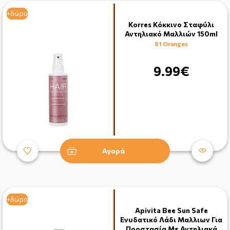
+δώρο
+δώρο
Korres Κόκκινο Σταφύλι
Αντηλιακό Μαλλιών 150ml
81 Oranges
9.99€
Αγορά
+δώρο
+δώρο
Apivita Bee Sun Safe
Ενυδατικό Λάδι Μαλλιων Για
Προστασία Με Αντηλιακά