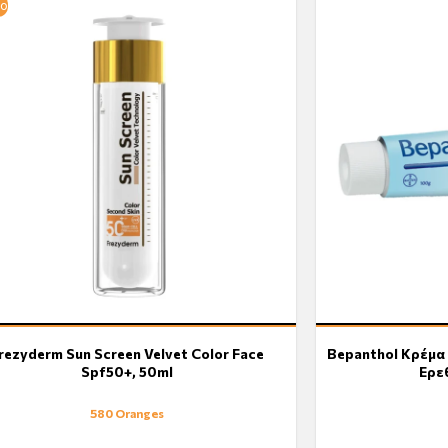
ο
rezyderm Sun Screen Velvet Color Face
Bepanthol Κρέμα
Spf50+, 50ml
Ερε
580 Oranges