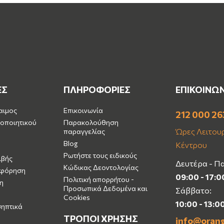
ΕΣ
ΠΛΗΡΟΦΟΡΙΕΣ
ΕΠΙΚΟΙΝΩ
αιμος
Επικοινωνία
212 000 26
οποιητικού
Παρακολούθηση
Ώρες Λειτουρ
παραγγελίας
Blog
Κέντρου
Ρωτήστε τους ειδικούς
ιβής
Δευτέρα - Π
Κώδικας Δεοντολογίας
μφόρηση
09:00 - 17:0
Πολιτική απορρήτου -
η
Προσωπικά Δεδομένα και
Σάββατο:
Cookies
10:00 - 13:0
σηπτικά
ΤΡΟΠΟΙ ΧΡΗΣΗΣ
info@oran