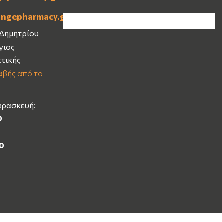
angepharmacy.gr
 Δημητρίου
Άγιος
ττικής
βής από το
αρασκευή:
0
00