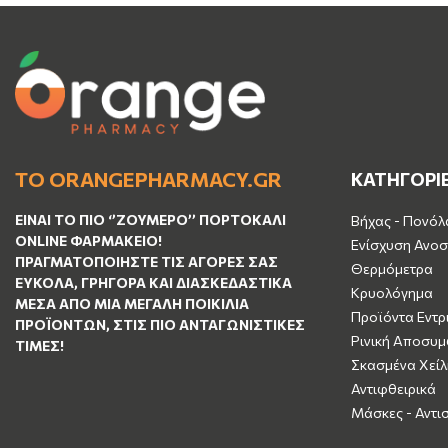
ΤΟ ORANGEPHARMACY.GR
ΚΑΤΗΓΟΡΙ
ΕΊΝΑΙ ΤO ΠΙΟ ‘’
ΖΟΥΜΕΡΌ
’’ ΠΟΡΤΟΚΑΛΊ
Βήχας - Πονόλ
ΟNLINE ΦΑΡΜΑΚΕΊΟ!
Ενίσχυση Ανοσ
ΠΡΑΓΜΑΤΟΠΟΙΉΣΤΕ ΤΙΣ ΑΓΟΡΈΣ ΣΑΣ
Θερμόμετρα
ΕΎΚΟΛΑ, ΓΡΉΓΟΡΑ ΚΑΙ ΔΙΑΣΚΕΔΑΣΤΙΚΆ
Κρυολόγημα
ΜΈΣΑ ΑΠΌ ΜΙΑ ΜΕΓΆΛΗ ΠΟΙΚΙΛΊΑ
Προϊόντα Εντρ
ΠΡΟΪΌΝΤΩΝ, ΣΤΙΣ ΠΙΟ ΑΝΤΑΓΩΝΙΣΤΙΚΈΣ
Ρινική Αποσυ
ΤΙΜΈΣ!
Σκασμένα Χείλ
Αντιφθειρικά
Μάσκες - Αντι