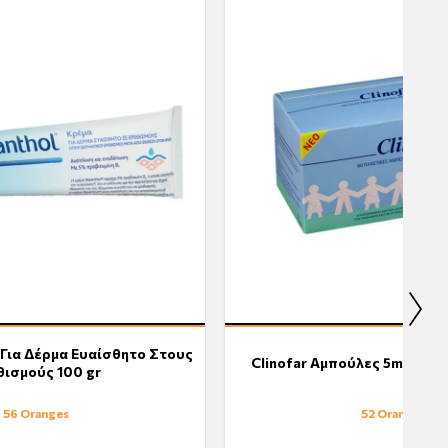
 Για Δέρμα Ευαίσθητο Στους
Clinofar Αμπούλες 5ml - 40
θισμούς 100 gr
56 Oranges
52 Oranges