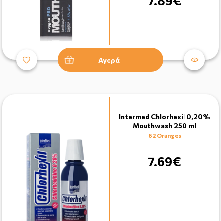
7.89€
Αγορά
Intermed Chlorhexil 0,20%
Mouthwash 250 ml
62 Oranges
7.69€