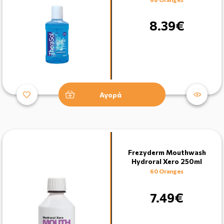
8.39€
Αγορά
Frezyderm Mouthwash
Hydroral Xero 250ml
60 Oranges
7.49€