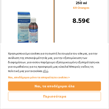
250 ml
69 Oranges
8.59€
Χρησιμοποιούμε cookies για τη σωστή λειτουργία του site μας, για την
ανάλυση της επισκεψιμότητάς μας, για την εξατομίκευση των
Αγορά
διαφημίσεων, για να σου παρέχουμε εξατομικευμένη εξυπηρέτηση και
για να μαθαίνεις για τις προσφορές μας εύκολα! Μπορείς να δεις τη
πολιτική μας για τα cookies
εδώ
.
Ναι, αποδέχομαι μόνο τα απαραίτητα cookies >
Ναι, τα αποδέχομαι όλα
Plac Away Daily Strong
Mouthwash Στοματικό
Διάλυμα για Καθημερινή
Περισσότερα
Προστασία με Γ …
64 Oranges