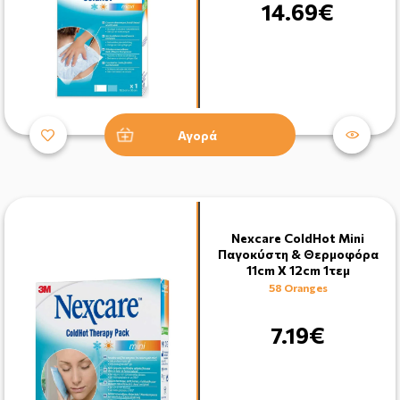
14.69€
Αγορά
Nexcare ColdHot Mini
Παγοκύστη & Θερμοφόρα
11cm X 12cm 1τεμ
58 Oranges
7.19€