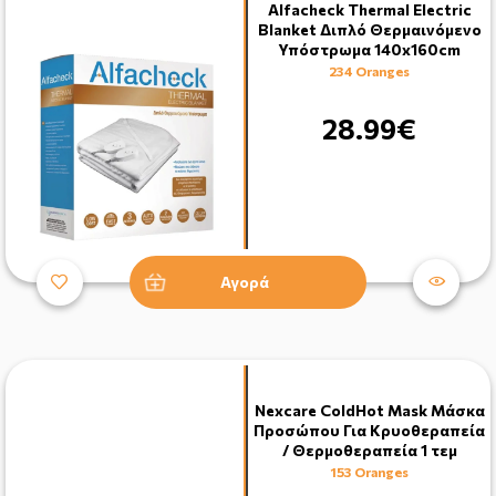
Alfacheck Thermal Electric
Blanket Διπλό Θερμαινόμενο
Υπόστρωμα 140x160cm
234 Oranges
28.99€
Αγορά
Nexcare ColdHot Mask Μάσκα
Προσώπου Για Κρυοθεραπεία
/ Θερμοθεραπεία 1 τεμ
153 Oranges