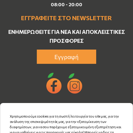
08:00 - 20:00
ΕΓΓΡΑΦΕΊΤΕ ΣΤΟ NEWSLETTER
ΕΝΗΜΕΡΩΘΕΊΤΕ ΓΙΑ ΝΈΑ ΚΑΙ ΑΠΟΚΛΕΙΣΤΙΚΈΣ
ΠΡΟΣΦΟΡΈΣ
Εγγραφή
Χρησιμοποιούμε cookies για τη σωστή λειτουργία του site μας, για την
ανάλυση της επισκεψιμότητάς μας, για την εξατομίκευση των
διαφημίσεων, για να σου παρέχουμε εξατομικευμένη εξυπηρέτηση και
για να μαθαίνεις για τις προσφορές μας εύκολα! Μπορείς να δεις τη