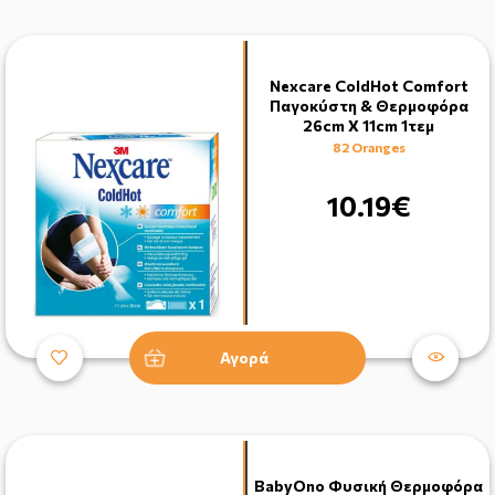
Nexcare ColdHot Comfort
Παγοκύστη & Θερμοφόρα
26cm X 11cm 1τεμ
82 Oranges
10.19€
Αγορά
BabyOno Φυσική Θερμοφόρα