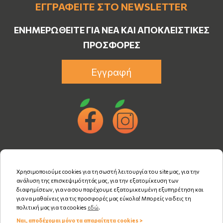
ΕΓΓΡΑΦΕΊΤΕ ΣΤΟ NEWSLETTER
ΕΝΗΜΕΡΩΘΕΊΤΕ ΓΙΑ ΝΈΑ ΚΑΙ ΑΠΟΚΛΕΙΣΤΙΚΈΣ
ΠΡΟΣΦΟΡΈΣ
Εγγραφή
Χρησιμοποιούμε cookies για τη σωστή λειτουργία του site μας, για την
ανάλυση της επισκεψιμότητάς μας, για την εξατομίκευση των
διαφημίσεων, για να σου παρέχουμε εξατομικευμένη εξυπηρέτηση και
για να μαθαίνεις για τις προσφορές μας εύκολα! Μπορείς να δεις τη
πολιτική μας για τα cookies
εδώ
.
Ναι, αποδέχομαι μόνο τα απαραίτητα cookies >