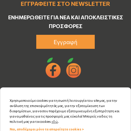
ΕΓΓΡΑΦΕΊΤΕ ΣΤΟ NEWSLETTER
ΕΝΗΜΕΡΩΘΕΊΤΕ ΓΙΑ ΝΈΑ ΚΑΙ ΑΠΟΚΛΕΙΣΤΙΚΈΣ
ΠΡΟΣΦΟΡΈΣ
Εγγραφή
Χρησιμοποιούμε cookies για τη σωστή λειτουργία του site μας, για την
ανάλυση της επισκεψιμότητάς μας, για την εξατομίκευση των
διαφημίσεων, για να σου παρέχουμε εξατομικευμένη εξυπηρέτηση και
για να μαθαίνεις για τις προσφορές μας εύκολα! Μπορείς να δεις τη
πολιτική μας για τα cookies
εδώ
.
Ναι, αποδέχομαι μόνο τα απαραίτητα cookies >