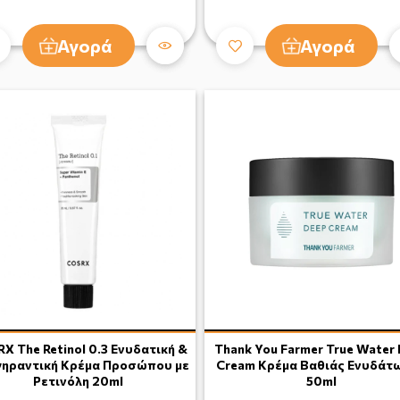
Αγορά
Αγορά
X The Retinol 0.3 Ενυδατική &
Thank You Farmer True Water
γηραντική Κρέμα Προσώπου με
Cream Κρέμα Βαθιάς Ενυδάτ
Ρετινόλη 20ml
50ml