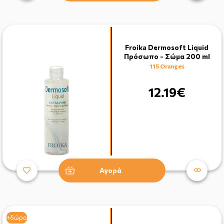
Froika Dermosoft Liquid
Πρόσωπο - Σώμα 200 ml
115 Oranges
12.19€
Αγορά
+δώρο
+δώρο