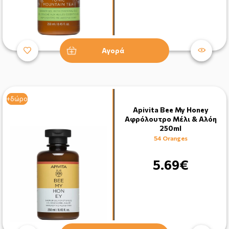
Αγορά
+δώρο
+δώρο
Apivita Bee My Honey
Αφρόλουτρο Μέλι & Αλόη
250ml
54 Oranges
5.69€