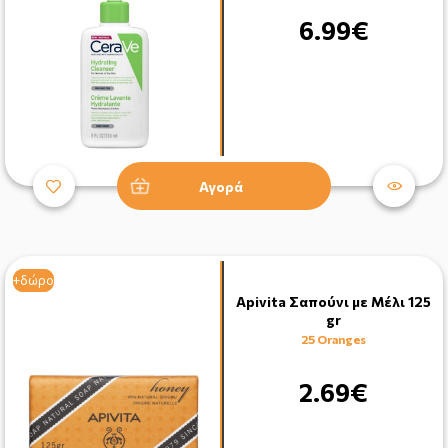
6.99€
Αγορά
+δώρο
+δώρο
Apivita Σαπούνι με Μέλι 125
gr
25 Oranges
2.69€