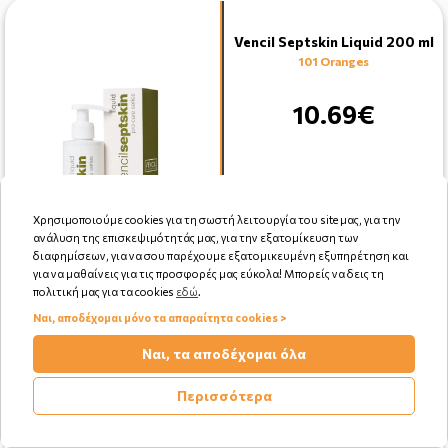
Vencil Septskin Liquid 200 ml
101 Oranges
10.69€
Χρησιμοποιούμε cookies για τη σωστή λειτουργία του site μας, για την
ανάλυση της επισκεψιμότητάς μας, για την εξατομίκευση των
διαφημίσεων, για να σου παρέχουμε εξατομικευμένη εξυπηρέτηση και
για να μαθαίνεις για τις προσφορές μας εύκολα! Μπορείς να δεις τη
Αγορά
πολιτική μας για τα cookies
εδώ
.
Ναι, αποδέχομαι μόνο τα απαραίτητα cookies >
Ναι, τα αποδέχομαι όλα
Περισσότερα
Hydrovit Mild Softsoap
Moisturizing Cleansing Liquid
150 ml