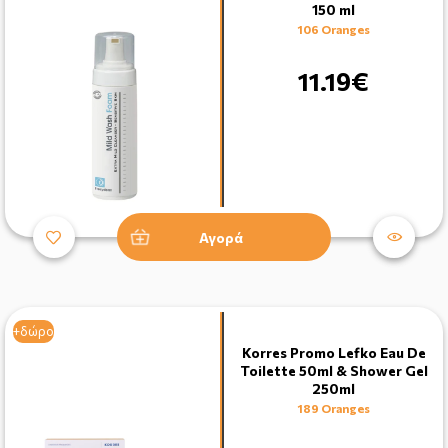
150 ml
106 Oranges
11.19€
Αγορά
+δώρο
Korres Promo Lefko Eau De
Toilette 50ml & Shower Gel
250ml
189 Oranges