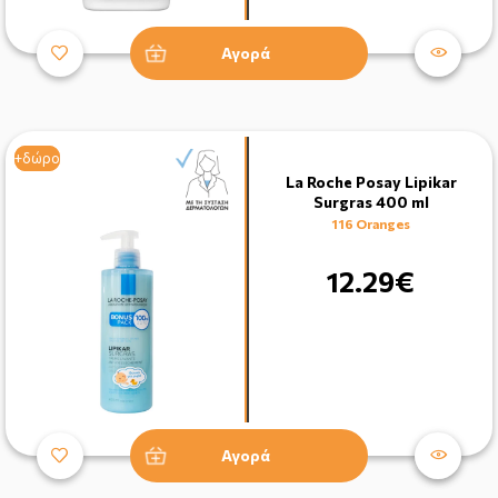
Αγορά
+δώρο
+δώρο
La Roche Posay Lipikar
Surgras 400 ml
116 Oranges
12.29€
Αγορά