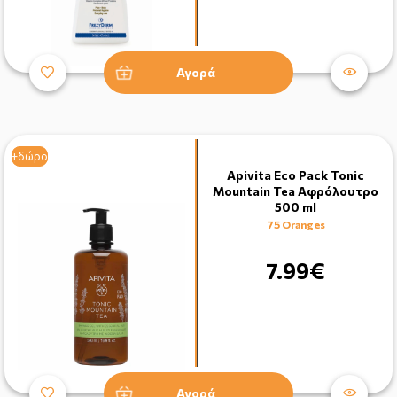
Αγορά
+δώρο
+δώρο
Apivita Eco Pack Tonic
Mountain Tea Αφρόλουτρο
500 ml
75 Oranges
7.99€
Αγορά