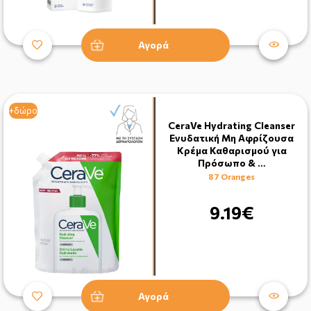
Αγορά
+δώρο
CeraVe Hydrating Cleanser
Ενυδατική Μη Αφρίζουσα
Κρέμα Καθαρισμού για
Πρόσωπο & …
87 Oranges
9.19€
Αγορά