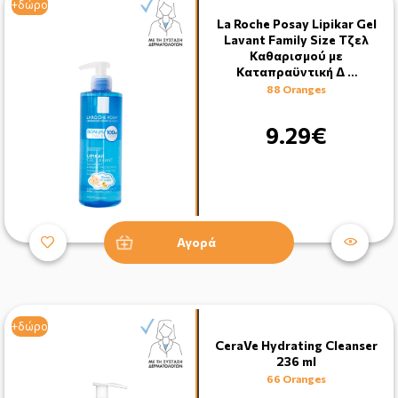
+δώρο
+δώρο
La Roche Posay Lipikar Gel
Lavant Family Size Τζελ
Καθαρισμού με
Καταπραϋντική Δ …
88 Oranges
9.29€
Αγορά
+δώρο
CeraVe Hydrating Cleanser
236 ml
66 Oranges