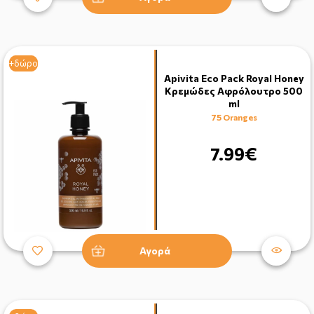
+δώρο
+δώρο
Apivita Eco Pack Royal Honey
Κρεμώδες Αφρόλουτρο 500
ml
75 Oranges
7.99€
Αγορά