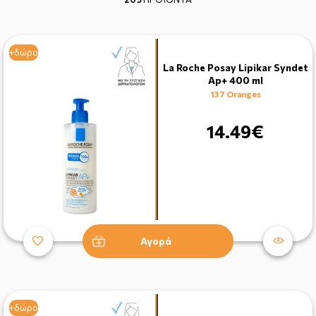
+δώρο
+δώρο
La Roche Posay Lipikar Syndet
Ap+ 400 ml
137 Oranges
14.49€
Αγορά
+δώρο