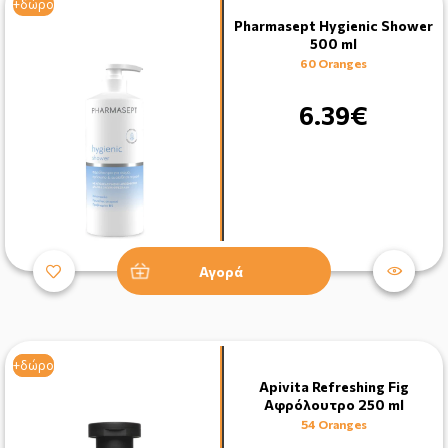
+δώρο
Pharmasept Hygienic Shower
500 ml
60 Oranges
6.39€
Αγορά
+δώρο
+δώρο
Apivita Refreshing Fig
Αφρόλουτρο 250 ml
54 Oranges