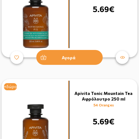
5.69€
Αγορά
+δώρο
+δώρο
Apivita Tonic Mountain Tea
Αφρόλουτρο 250 ml
54 Oranges
5.69€