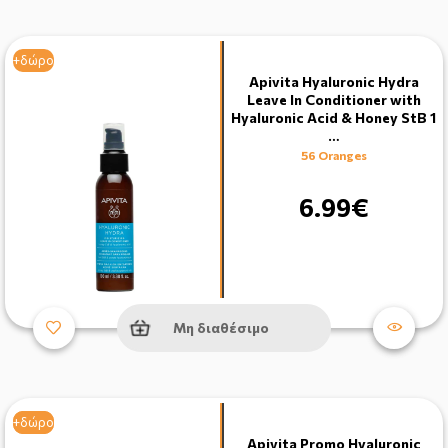
+δώρο
Apivita Hyaluronic Hydra
Leave In Conditioner with
Hyaluronic Acid & Honey StB 1
…
56 Oranges
6.99€
Μη διαθέσιμο
+δώρο
+δώρο
Apivita Promo Hyaluronic