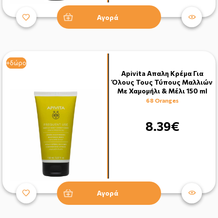
Αγορά
+δώρο
+δώρο
Apivita Aπαλη Κρέμα Για
Όλους Τους Τύπους Μαλλιών
Με Χαμομήλι & Μέλι 150 ml
68 Oranges
8.39€
Αγορά