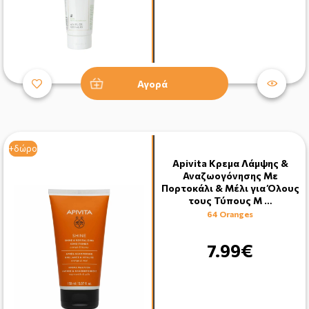
Αγορά
+δώρο
+δώρο
Apivita Kρεμα Λάμψης &
Αναζωογόνησης Με
Πορτοκάλι & Μέλι για Όλους
τους Τύπους Μ …
64 Oranges
7.99€