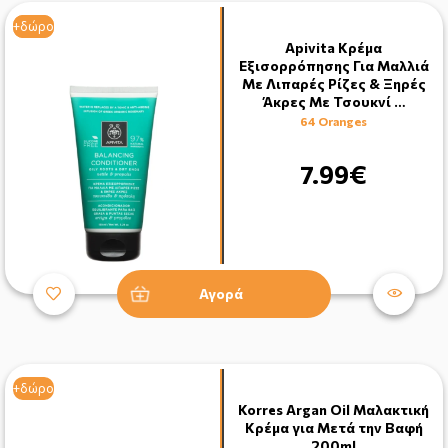
+δώρο
+δώρο
Apivita Κρέμα
Εξισορρόπησης Για Μαλλιά
Με Λιπαρές Ρίζες & Ξηρές
Άκρες Με Τσουκνί …
64 Oranges
7.99€
Αγορά
+δώρο
Korres Argan Oil Μαλακτική
Κρέμα για Μετά την Βαφή
200ml