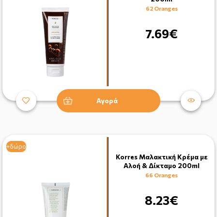
62 Oranges
7.69€
Αγορά
+δώρο
Korres Μαλακτική Κρέμα με
Αλοή & Δίκταμο 200ml
66 Oranges
8.23€