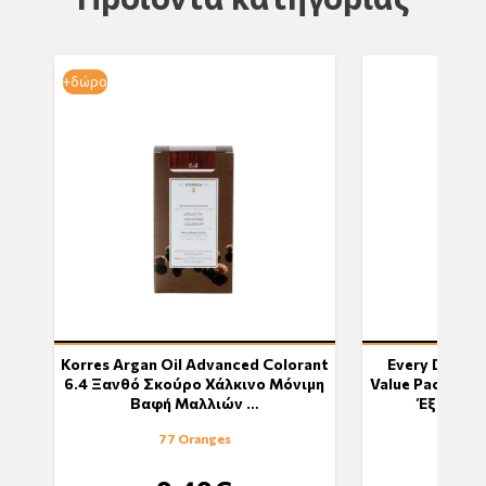
+δώρο
Korres Argan Oil Advanced Colorant
Every Day Hy
6.4 Ξανθό Σκούρο Χάλκινο Μόνιμη
Value Pack Πολ
Βαφή Μαλλιών …
Έξτρα Α
77 Oranges
20