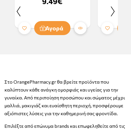
9.49€
2
Αγορά
Στο OrangePharmacy.gr θα βρείτε προϊόντα που
καλύπτουν κάθε ανάγκη ομορφιάς και υγείας για την
γυναίκα. Από περιποίηση προσώπου και σώματος μέχρι
μαλλιά, μακιγιάζ και ευαίσθητη περιοχή, προσφέρουμε
αξιόπιστες λύσεις για την καθημερινή σας φροντίδα.
Επιλέξτε από επώνυμα brands και επωφεληθείτε από τις