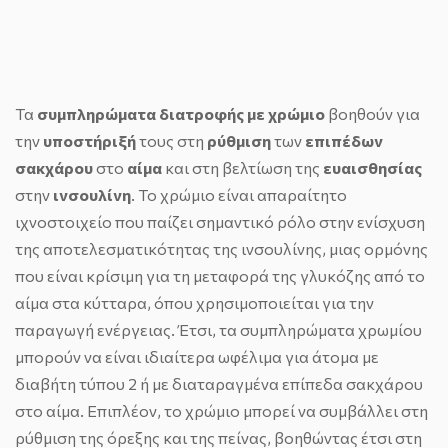
Τα
συμπληρώματα διατροφής με χρώμιο
βοηθούν για
την
υποστήριξή
τους στη
ρύθμιση
των
επιπέδων
σακχάρου
στο
αίμα
και στη βελτίωση της
ευαισθησίας
στην
ινσουλίνη
. Το χρώμιο είναι απαραίτητο
ιχνοστοιχείο που παίζει σημαντικό ρόλο στην ενίσχυση
της αποτελεσματικότητας της ινσουλίνης, μιας ορμόνης
που είναι κρίσιμη για τη μεταφορά της γλυκόζης από το
αίμα στα κύτταρα, όπου χρησιμοποιείται για την
παραγωγή ενέργειας. Έτσι, τα συμπληρώματα χρωμίου
μπορούν να είναι ιδιαίτερα ωφέλιμα για άτομα με
διαβήτη τύπου 2 ή με διαταραγμένα επίπεδα σακχάρου
στο αίμα. Επιπλέον, το χρώμιο μπορεί να συμβάλλει στη
ρύθμιση της όρεξης και της πείνας, βοηθώντας έτσι στη