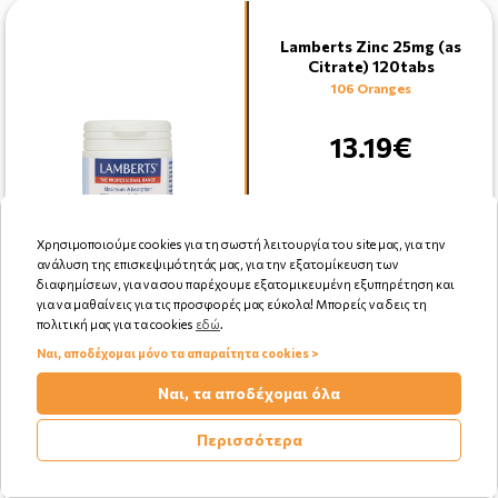
Lamberts Zinc 25mg (as
Citrate) 120tabs
106 Oranges
13.19€
Χρησιμοποιούμε cookies για τη σωστή λειτουργία του site μας, για την
ανάλυση της επισκεψιμότητάς μας, για την εξατομίκευση των
διαφημίσεων, για να σου παρέχουμε εξατομικευμένη εξυπηρέτηση και
για να μαθαίνεις για τις προσφορές μας εύκολα! Μπορείς να δεις τη
Αγορά
πολιτική μας για τα cookies
εδώ
.
Ναι, αποδέχομαι μόνο τα απαραίτητα cookies >
Ναι, τα αποδέχομαι όλα
Περισσότερα
BetterYou Iron 10 Daily Oral
Spray 25ml
242 Oranges