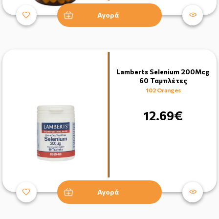
Αγορά
Lamberts Selenium 200Mcg
60 Ταμπλέτες
102 Oranges
12.69€
Αγορά