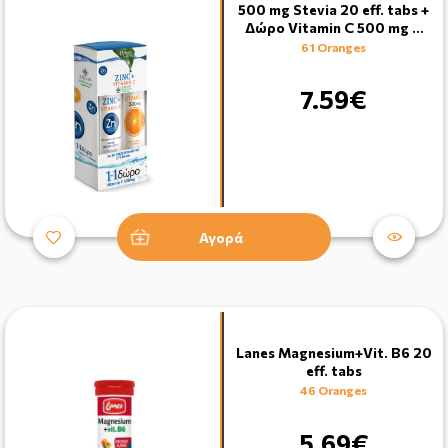
500 mg Stevia 20 eff. tabs +
Δώρο Vitamin C 500 mg …
61 Oranges
7.59€
Αγορά
Lanes Magnesium+Vit. B6 20
eff. tabs
46 Oranges
5.69€