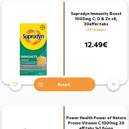
Supradyn Immunity Boost
1000mg C, D & Zn +8,
30effer.tabs
101 Oranges
12.49€
Αγορά
Power Health Power of Nature
Promo Vitamin C 1000mg 20
eff.tabs 1+1 Δώρο