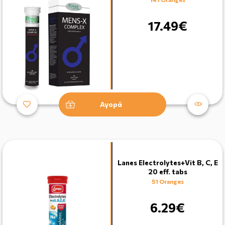
17.49€
Αγορά
Lanes Electrolytes+Vit B, C, E
20 eff. tabs
51 Oranges
6.29€