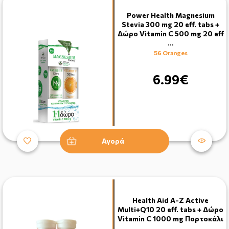
Power Health Magnesium
Stevia 300 mg 20 eff. tabs +
Δώρο Vitamin C 500 mg 20 eff
…
56 Oranges
6.99€
Αγορά
Health Aid Α-Ζ Active
Multi+Q10 20 eff. tabs + Δώρο
Vitamin C 1000 mg Πoρτoκάλι
…