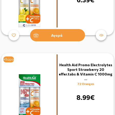
Αγορά
+δώρο
Health Aid Promo Electrolytes
Sport Strawberry 20
effer.tabs & Vitamin C 1000mg
…
72 Oranges
8.99€