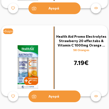
Αγορά
+δώρο
Health Aid Promo Electrolytes
Strawberry 20 effer.tabs &
Vitamin C 1000mg Orange …
58 Oranges
7.19€
Αγορά