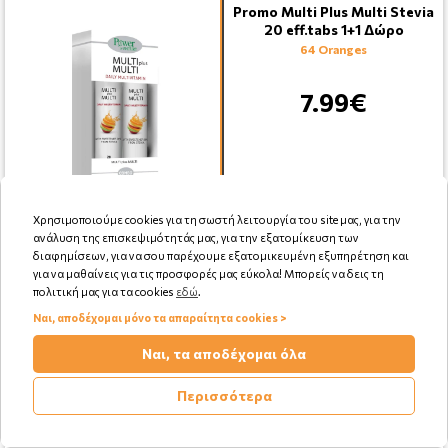
Promo Multi Plus Multi Stevia
20 eff.tabs 1+1 Δώρο
64 Oranges
7.99€
Χρησιμοποιούμε cookies για τη σωστή λειτουργία του site μας, για την
ανάλυση της επισκεψιμότητάς μας, για την εξατομίκευση των
Αγορά
διαφημίσεων, για να σου παρέχουμε εξατομικευμένη εξυπηρέτηση και
για να μαθαίνεις για τις προσφορές μας εύκολα! Μπορείς να δεις τη
πολιτική μας για τα cookies
εδώ
.
Ναι, αποδέχομαι μόνο τα απαραίτητα cookies >
Ναι, τα αποδέχομαι όλα
Vican Aletheia Promo
Magnesium + Vitamin B6
Lemon & Grapefruit 20
Περισσότερα
Effer.tabs & Δ …
35 Oranges