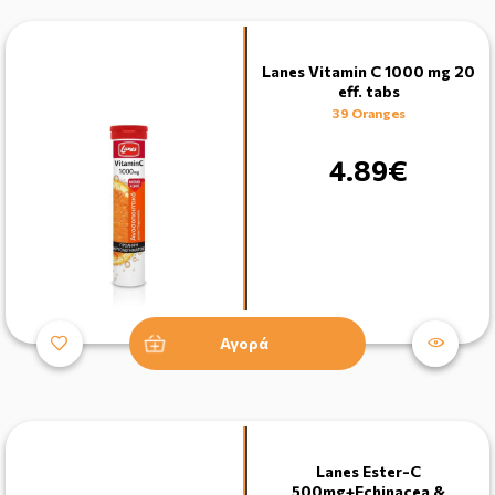
Lanes Vitamin C 1000 mg 20
eff. tabs
39 Oranges
4.89€
Αγορά
Lanes Ester-C
500mg+Echinacea &