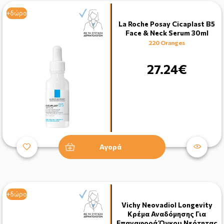
+δώρο
+δώρο
La Roche Posay Cicaplast B5
Face & Neck Serum 30ml
220 Oranges
27.24€
Αγορά
+δώρο
Vichy Neovadiol Longevity
Κρέμα Αναδόμησης Για
Επαναφορά Όγκου Νεότητας