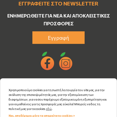
ΕΓΓΡΑΦΕΊΤΕ ΣΤΟ NEWSLETTER
ΕΝΗΜΕΡΩΘΕΊΤΕ ΓΙΑ ΝΈΑ ΚΑΙ ΑΠΟΚΛΕΙΣΤΙΚΈΣ
ΠΡΟΣΦΟΡΈΣ
Εγγραφή
Χρησιμοποιούμε cookies για τη σωστή λειτουργία του site μας, για την
ανάλυση της επισκεψιμότητάς μας, για την εξατομίκευση των
διαφημίσεων, για να σου παρέχουμε εξατομικευμένη εξυπηρέτηση και
για να μαθαίνεις για τις προσφορές μας εύκολα! Μπορείς να δεις τη
πολιτική μας για τα cookies
εδώ
.
Ναι, αποδέχομαι μόνο τα απαραίτητα cookies >