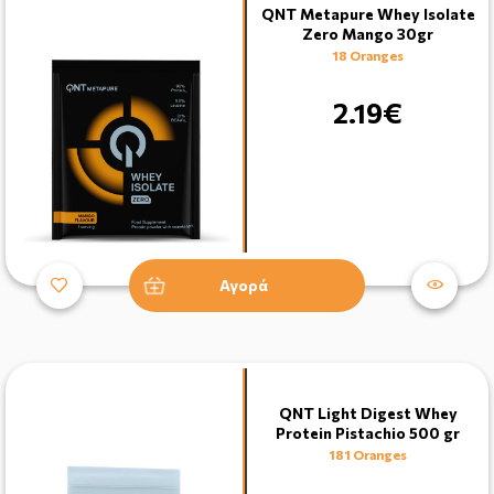
QNT Metapure Whey Isolate
Zero Mango 30gr
18 Oranges
2.19€
Αγορά
QNT Light Digest Whey
Protein Pistachio 500 gr
181 Oranges