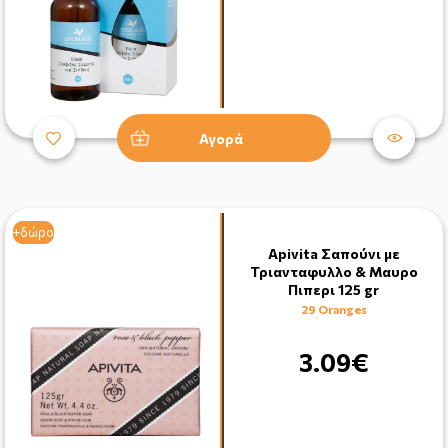
Αγορά
+δώρο
+δώρο
Apivita Σαπούνι με
Τριανταφυλλο & Μαυρο
Πιπερι 125 gr
29 Oranges
3.09€