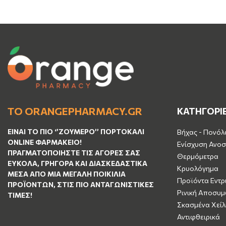
ΤΟ ORANGEPHARMACY.GR
ΚΑΤΗΓΟΡΙ
ΕΊΝΑΙ ΤO ΠΙΟ ‘’
ΖΟΥΜΕΡΌ
’’ ΠΟΡΤΟΚΑΛΊ
Βήχας - Πονόλ
ΟNLINE ΦΑΡΜΑΚΕΊΟ!
Ενίσχυση Ανοσ
ΠΡΑΓΜΑΤΟΠΟΙΉΣΤΕ ΤΙΣ ΑΓΟΡΈΣ ΣΑΣ
Θερμόμετρα
ΕΎΚΟΛΑ, ΓΡΉΓΟΡΑ ΚΑΙ ΔΙΑΣΚΕΔΑΣΤΙΚΆ
Κρυολόγημα
ΜΈΣΑ ΑΠΌ ΜΙΑ ΜΕΓΆΛΗ ΠΟΙΚΙΛΊΑ
Προϊόντα Εντρ
ΠΡΟΪΌΝΤΩΝ, ΣΤΙΣ ΠΙΟ ΑΝΤΑΓΩΝΙΣΤΙΚΈΣ
Ρινική Αποσυ
ΤΙΜΈΣ!
Σκασμένα Χείλ
Αντιφθειρικά