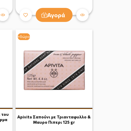
Αγορά
+δώρο
+δώρο
ά του
Apivita Σαπούνι με Τριανταφυλλο &
έρμα
Μαυρο Πιπερι 125 gr