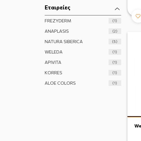
Εταιρείες
FREZYDERM
(1)
ANAPLASIS
(2)
NATURA SIBERICA
(5)
WELEDA
(1)
APIVITA
(1)
KORRES
(1)
ALOE COLORS
(1)
We