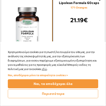
Lipolean Formula 60caps
171 Oranges
21.19€
Χρησιμοποιούμε cookies για τη σωστή λειτουργία του site μας, για την
ανάλυση της επισκεψιμότητάς μας, για την εξατομίκευση των
Αγορά
διαφημίσεων, για να σου παρέχουμε εξατομικευμένη εξυπηρέτηση και
για να μαθαίνεις για τις προσφορές μας εύκολα! Μπορείς να δεις τη
πολιτική μας για τα cookies
εδώ
.
Ναι, αποδέχομαι μόνο τα απαραίτητα cookies >
Ναι, τα αποδέχομαι όλα
Power Health Platinum Range
Berberine 500mg 30caps
177 Oranges
Περισσότερα
21.99€