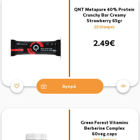
QNT Metapure 40% Protein
Crunchy Bar Creamy
Strawberry 65gr
22 Oranges
2.49€
Αγορά
Green Forest Vitamins
Berberine Complex
60veg.caps
290 Oranges