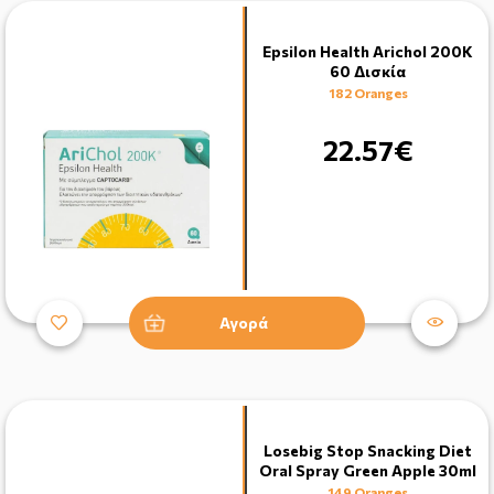
Epsilon Health Arichol 200K
60 Δισκία
182 Oranges
22.57€
Αγορά
Losebig Stop Snacking Diet
Oral Spray Green Apple 30ml
149 Oranges