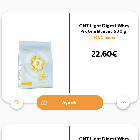
QNT Light Digest Whey
Protein Banana 500 gr
182 Oranges
22.60€
Αγορά
QNT Light Digest Whey